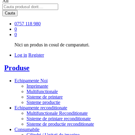
All
Cauta
0757 118 980
0
0
Nici un produs in cosul de cumparaturi.
Log in
Register
Produse
Echipamente Noi
Imprimante
Multifunctionale
Sisteme de printare
Sisteme productie
Echipamente reconditionate
Multifunctionale Reconditionate
Sisteme de printare reconditionate
Sisteme de productie reconditionate
Consumabile
Cilindri / Unitati de imagine