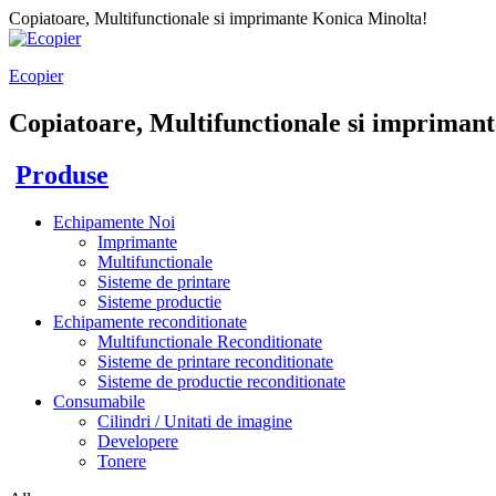
Copiatoare, Multifunctionale si imprimante Konica Minolta!
Ecopier
Copiatoare, Multifunctionale si imprimant
Produse
Echipamente Noi
Imprimante
Multifunctionale
Sisteme de printare
Sisteme productie
Echipamente reconditionate
Multifunctionale Reconditionate
Sisteme de printare reconditionate
Sisteme de productie reconditionate
Consumabile
Cilindri / Unitati de imagine
Developere
Tonere