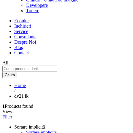
Developere
Tonere
Ecopier
Inchirieri
Service
Consultanta
Despre Noi
Blog
Contact
All
Cauta
Home
/
dv214k
1
Products found
View
Filter
Sortare implicită
Sortare implicită