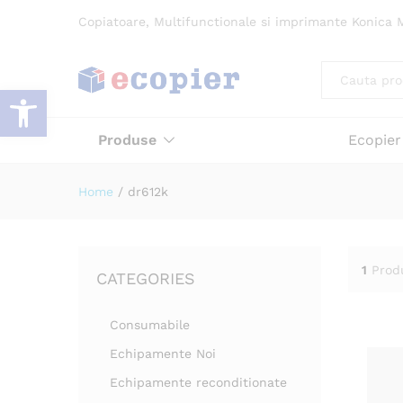
Copiatoare, Multifunctionale si imprimante Konica M
All
Deschide bara de unelte
Produse
Ecopier
Home
/
dr612k
1
Prod
CATEGORIES
Consumabile
Echipamente Noi
Echipamente reconditionate