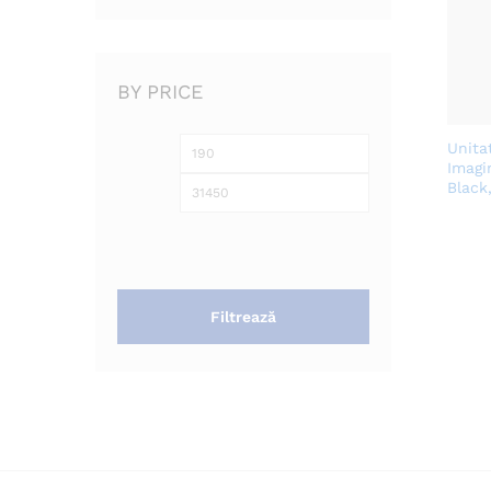
BY PRICE
Unita
Preț
Preț
Imagi
minim
maxim
Black
Filtrează