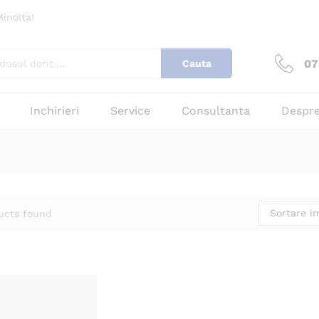
inolta!
07
Cauta
Inchirieri
Service
Consultanta
Despre
Sortare im
ucts found