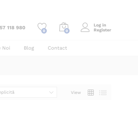
Log in
57 118 980
Register
0
0
 Noi
Blog
Contact
plicită
View