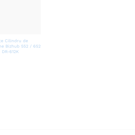
te Cilindru de
ne Bizhub 552 / 652
, DR-612K