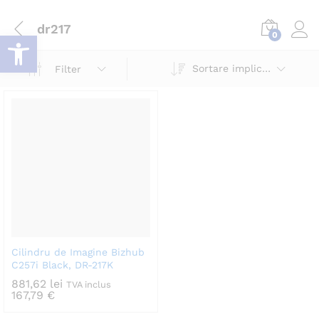
dr217
Deschide bara de unelte
0
Log i
Sortare implicită
Filter
Cilindru de Imagine Bizhub
C257i Black, DR-217K
881,62
lei
TVA inclus
167,79
€