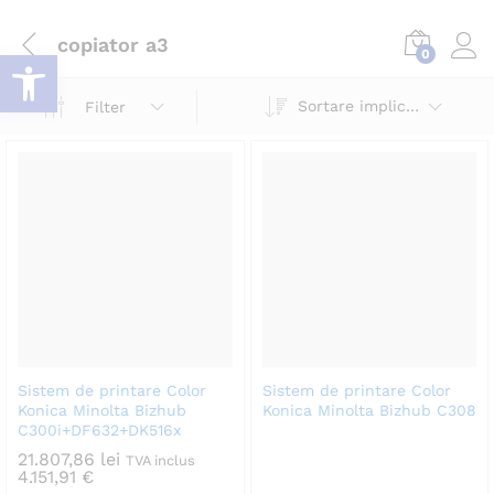
copiator a3
Deschide bara de unelte
0
Log i
Sortare implicită
Filter
Sistem de printare Color
Sistem de printare Color
Konica Minolta Bizhub
Konica Minolta Bizhub C308
C300i+DF632+DK516x
21.807,86
lei
TVA inclus
4.151,91
€