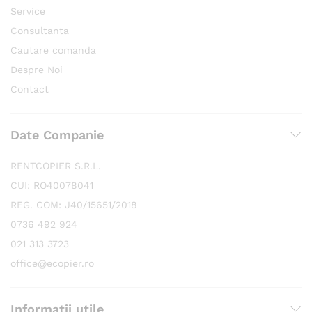
Service
Consultanta
Cautare comanda
Despre Noi
Contact
Date Companie
RENTCOPIER S.R.L.
CUI: RO40078041
REG. COM: J40/15651/2018
0736 492 924
021 313 3723
office@ecopier.ro
Informatii utile