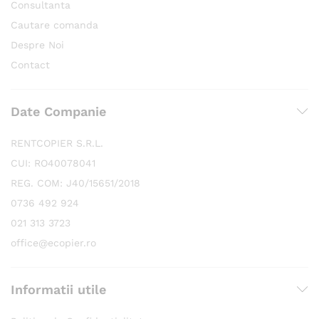
Consultanta
Cautare comanda
Despre Noi
Contact
Date Companie
RENTCOPIER S.R.L.
CUI: RO40078041
REG. COM: J40/15651/2018
0736 492 924
021 313 3723
office@ecopier.ro
Informatii utile