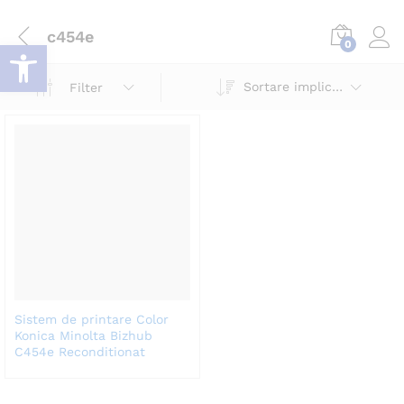
c454e
Deschide bara de unelte
0
Log i
Sortare implicită
Filter
Sistem de printare Color
Konica Minolta Bizhub
C454e Reconditionat