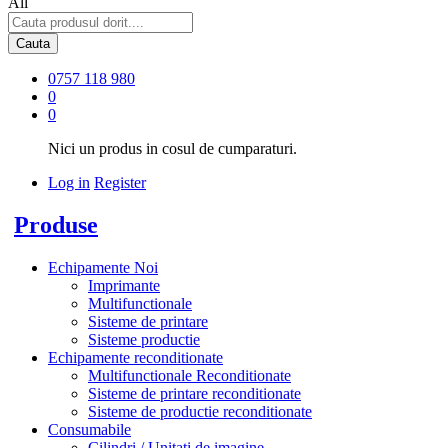
All
Cauta
0757 118 980
0
0
Nici un produs in cosul de cumparaturi.
Log in
Register
Produse
Echipamente Noi
Imprimante
Multifunctionale
Sisteme de printare
Sisteme productie
Echipamente reconditionate
Multifunctionale Reconditionate
Sisteme de printare reconditionate
Sisteme de productie reconditionate
Consumabile
Cilindri / Unitati de imagine