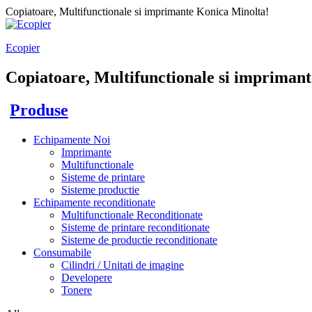
Copiatoare, Multifunctionale si imprimante Konica Minolta!
Ecopier
Copiatoare, Multifunctionale si imprimant
Produse
Echipamente Noi
Imprimante
Multifunctionale
Sisteme de printare
Sisteme productie
Echipamente reconditionate
Multifunctionale Reconditionate
Sisteme de printare reconditionate
Sisteme de productie reconditionate
Consumabile
Cilindri / Unitati de imagine
Developere
Tonere