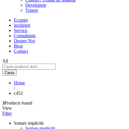
Developere
Tonere
Ecopier
Inchirieri
Service
Consultanta
Despre Noi
Blog
Contact
All
Cauta
Home
/
c452
3
Products found
View
Filter
Sortare implicită
Sortare implicită