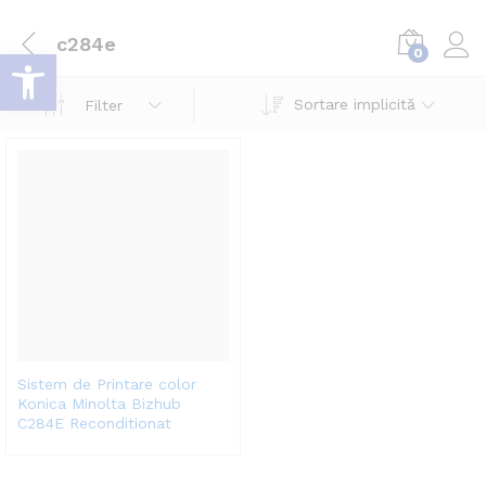
c284e
Deschide bara de unelte
0
Log i
Sortare implicită
Filter
Sistem de Printare color
Konica Minolta Bizhub
C284E Reconditionat