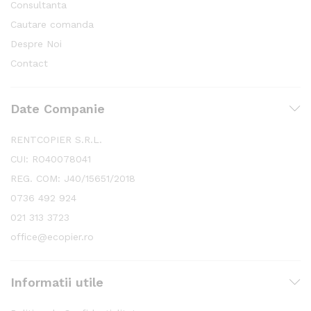
Consultanta
Cautare comanda
Despre Noi
Contact
Date Companie
RENTCOPIER S.R.L.
CUI: RO40078041
REG. COM: J40/15651/2018
0736 492 924
021 313 3723
office@ecopier.ro
Informatii utile