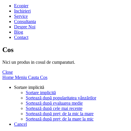
Ecopier
Inchirieri
Service
Consultanta
Despre Noi
Blog
Contact
Cos
Nici un produs in cosul de cumparaturi.
Close
Home
Meniu
Cauta
Cos
Sortare implicită
Sortare implicită
Sortează după popularitatea vânzărilor
Sortează după evaluarea medie
Sortează după cele mai recente
Sortează după preț: de la mic la mare
Sortează după preț: de la mare la mic
Cancel