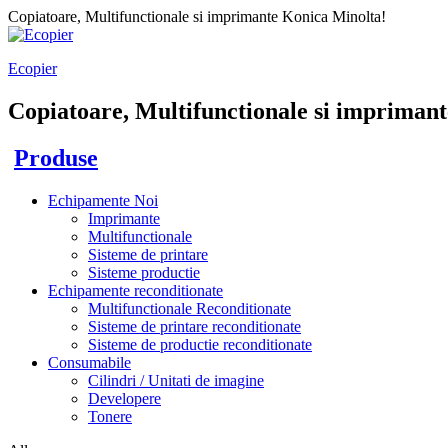
Copiatoare, Multifunctionale si imprimante Konica Minolta!
Ecopier
Copiatoare, Multifunctionale si imprimant
Produse
Echipamente Noi
Imprimante
Multifunctionale
Sisteme de printare
Sisteme productie
Echipamente reconditionate
Multifunctionale Reconditionate
Sisteme de printare reconditionate
Sisteme de productie reconditionate
Consumabile
Cilindri / Unitati de imagine
Developere
Tonere