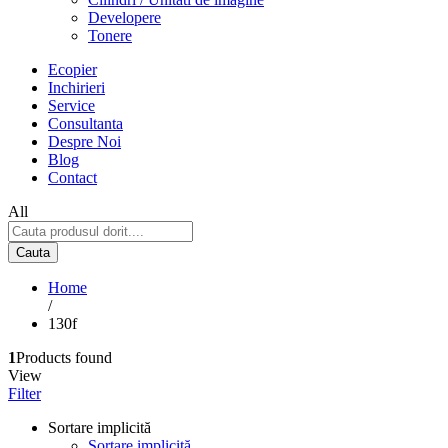
Developere
Tonere
Ecopier
Inchirieri
Service
Consultanta
Despre Noi
Blog
Contact
All
Cauta
Home
/
130f
1
Products found
View
Filter
Sortare implicită
Sortare implicită