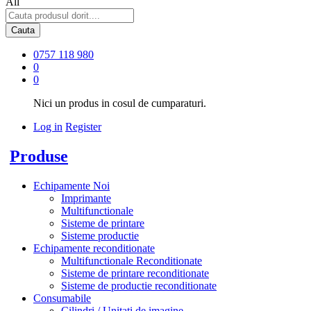
All
Cauta
0757 118 980
0
0
Nici un produs in cosul de cumparaturi.
Log in
Register
Produse
Echipamente Noi
Imprimante
Multifunctionale
Sisteme de printare
Sisteme productie
Echipamente reconditionate
Multifunctionale Reconditionate
Sisteme de printare reconditionate
Sisteme de productie reconditionate
Consumabile
Cilindri / Unitati de imagine