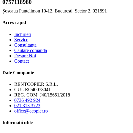
0757118980
Șoseaua Pantelimon 10-12, Bucuresti, Sector 2, 021591
Acces rapid
Inchirieri
Service
Consultanta
Cautare comanda
Despre Noi
Contact
Date Companie
RENTCOPIER S.R.L.
CUI: RO40078041
REG. COM: J40/15651/2018
0736 492 924
021 313 3723
office@ecopier.ro
Informatii utile