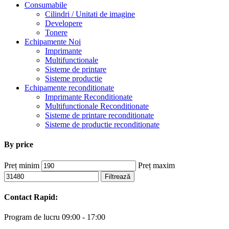
Consumabile
Cilindri / Unitati de imagine
Developere
Tonere
Echipamente Noi
Imprimante
Multifunctionale
Sisteme de printare
Sisteme productie
Echipamente reconditionate
Imprimante Reconditionate
Multifunctionale Reconditionate
Sisteme de printare reconditionate
Sisteme de productie reconditionate
By price
Preț minim
Preț maxim
Filtrează
Contact Rapid:
Program de lucru 09:00 - 17:00